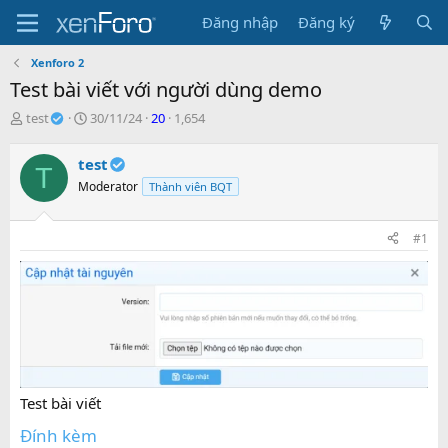
Đăng nhập
Đăng ký
Xenforo 2
Test bài viết với người dùng demo
C
N
R
V
test
30/11/24
20
1,654
h
g
e
i
ủ
à
p
e
test
T
đ
y
l
w
Moderator
Thành viên BQT
ề
g
i
s
t
ử
e
ạ
i
s
#1
o
b
ở
i
Test bài viết
Đính kèm