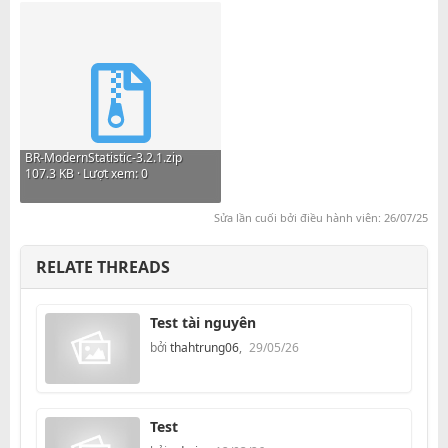
BR-ModernStatistic-3.2.1.zip
107.3 KB · Lượt xem: 0
Sửa lần cuối bởi điều hành viên:
26/07/25
RELATE THREADS
Test tài nguyên
bởi
thahtrung06
,
29/05/26
Test