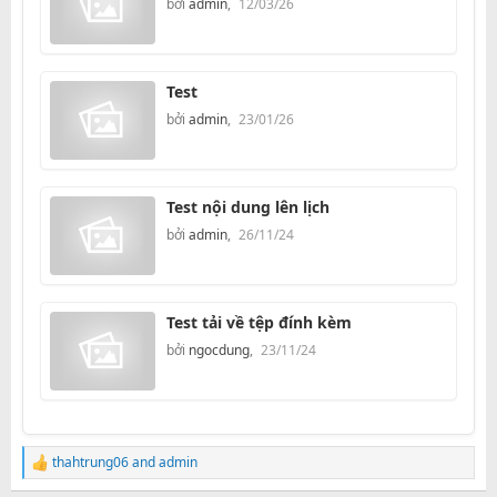
bởi
admin
,
12/03/26
Test
bởi
admin
,
23/01/26
Test nội dung lên lịch
bởi
admin
,
26/11/24
Test tải về tệp đính kèm
bởi
ngocdung
,
23/11/24
thahtrung06
and
admin
R
e