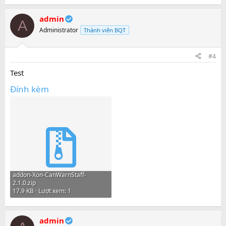
admin
A
Administrator
Thành viên BQT
#4
Test
Đính kèm
addon-Xon-CanWarnStaff-
2.1.0.zip
17.9 KB · Lượt xem: 1
admin