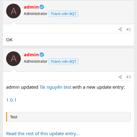
a
admin
c
A
t
Administrator
Thành viên BQT
i
o
n
#2
s
:
OK
admin
A
Administrator
Thành viên BQT
#3
admin updated
Tài nguyên test
with a new update entry:
1.0.1
Test
Read the rest of this update entry...