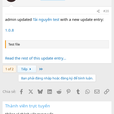
#20
admin updated
Tài nguyên test
with a new update entry:
1.0.8
Test file
Read the rest of this update entry...
Last
1 of 2
Tiếp
Bạn phải đăng nhập hoặc đăng ký để bình luận.
Facebook
X
Bluesky
LinkedIn
Reddit
Pinterest
Tumblr
WhatsApp
Email
Li
Chia sẻ:
Thành viên trực tuyến