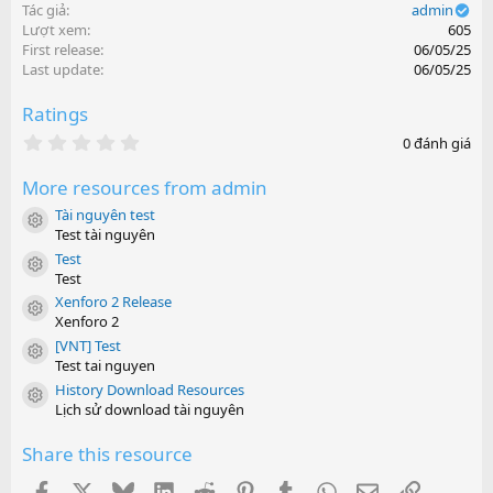
Tác giả
admin
Lượt xem
605
First release
06/05/25
Last update
06/05/25
Ratings
0
0 đánh giá
.
0
More resources from admin
0
s
Tài nguyên test
t
Resource icon
Test tài nguyên
a
r
Test
Resource icon
(
Test
s
Xenforo 2 Release
)
Resource icon
Xenforo 2
[VNT] Test
Resource icon
Test tai nguyen
History Download Resources
Resource icon
Lịch sử download tài nguyên
Share this resource
Facebook
X
Bluesky
LinkedIn
Reddit
Pinterest
Tumblr
WhatsApp
Email
Link