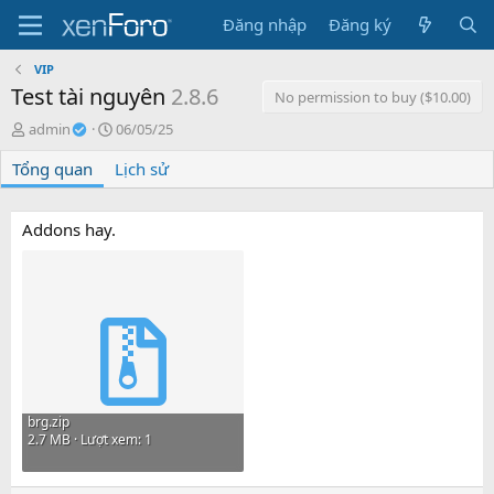
Đăng nhập
Đăng ký
VIP
Test tài nguyên
2.8.6
No permission to buy ($10.00)
T
C
admin
06/05/25
á
r
Tổng quan
c
Lịch sử
e
g
a
i
t
ả
i
Addons hay.
o
n
d
a
t
e
brg.zip
2.7 MB · Lượt xem: 1