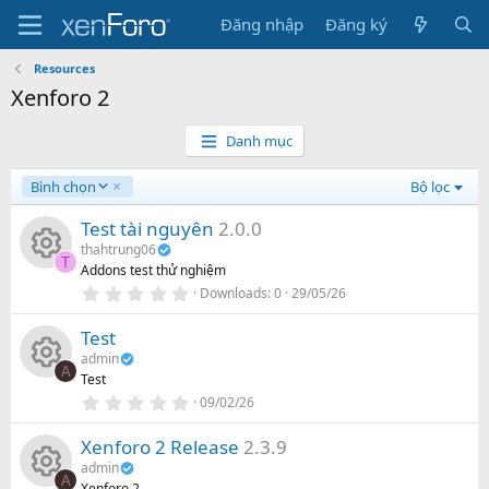
Đăng nhập
Đăng ký
Resources
Xenforo 2
Danh mục
G
Bình chọn
Bộ lọc
i
ả
Test tài nguyên
2.0.0
m
thahtrung06
T
d
Addons test thử nghiệm
R
ầ
0
Downloads
0
29/05/26
n
.
0
e
Test
0
s
admin
t
s
A
Test
a
R
r
0
09/02/26
o
(
.
s
0
e
)
Xenforo 2 Release
2.3.9
0
u
s
admin
t
s
A
Xenforo 2