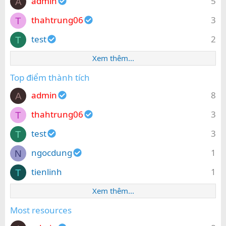
admin
5
A
thahtrung06
3
T
test
2
T
Xem thêm...
Top điểm thành tích
admin
8
A
thahtrung06
3
T
test
3
T
ngocdung
1
N
tienlinh
1
T
Xem thêm...
Most resources