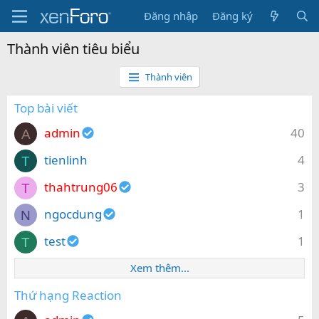
Đăng nhập
Đăng ký
Thành viên tiêu biểu
Thành viên
Top bài viết
admin
40
A
tienlinh
4
T
thahtrung06
3
T
ngocdung
1
N
test
1
T
Xem thêm...
Thứ hạng Reaction