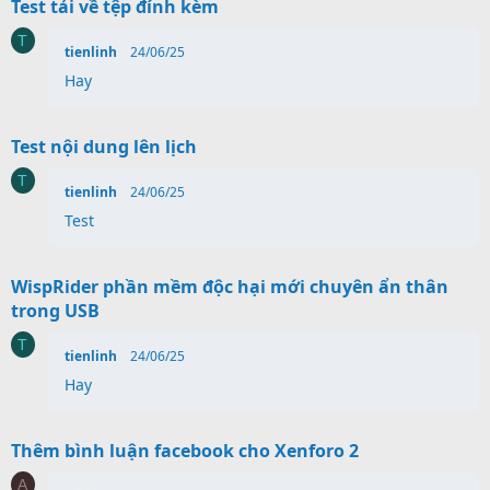
Test tải về tệp đính kèm
T
tienlinh
24/06/25
Hay
Test nội dung lên lịch
T
tienlinh
24/06/25
Test
WispRider phần mềm độc hại mới chuyên ẩn thân
trong USB
T
tienlinh
24/06/25
Hay
Thêm bình luận facebook cho Xenforo 2
A