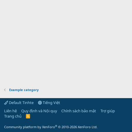
(
s
)
Example category
Default Tinhte
Tiếng Việt
Liên hệ
Quy định và Nội quy
Chính sách bảo mật
Trợ giúp
Trang chủ
R
S
S
®
Community platform by XenForo
© 2010-2026 XenForo Ltd.