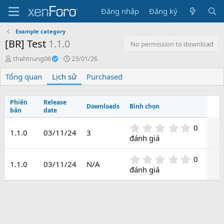
Đăng nhập
Đăng ký
Example category
[BR] Test
1.1.0
No permission to download
T
C
thahtrung06
23/01/26
á
r
Tổng quan
c
Lịch sử
e
Purchased
g
a
i
t
Phiên
Release
ả
i
Downloads
Bình chọn
bản
date
o
n
0
0
d
1.1.0
03/11/24
3
.
đánh giá
a
0
t
0
e
0
0
s
1.1.0
03/11/24
N/A
.
đánh giá
t
0
a
0
r
s
(
t
s
a
)
r