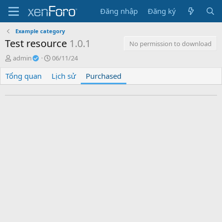
Đăng nhập
Đăng ký
Example category
Test resource
1.0.1
No permission to download
T
C
admin
06/11/24
á
r
Tổng quan
c
Lịch sử
e
Purchased
g
a
i
t
ả
i
o
n
d
a
t
e