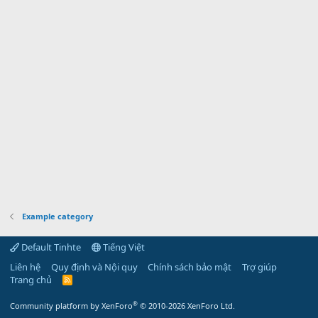
Example category
Default Tinhte
Tiếng Việt
Liên hệ
Quy định và Nội quy
Chính sách bảo mật
Trợ giúp
Trang chủ
R
S
S
®
Community platform by XenForo
© 2010-2026 XenForo Ltd.