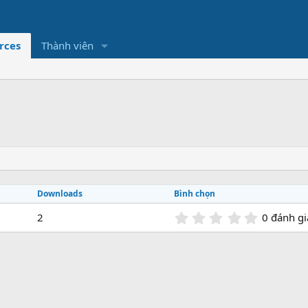
rces
Thành viên
Downloads
Bình chọn
0
2
0 đánh gi
.
0
0
s
t
a
r