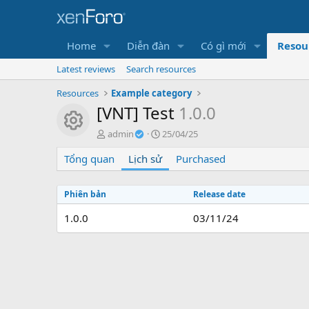
Home
Diễn đàn
Có gì mới
Resou
Latest reviews
Search resources
Resources
Example category
[VNT] Test
1.0.0
Resource icon
T
C
admin
25/04/25
á
r
Tổng quan
c
Lịch sử
e
Purchased
g
a
i
t
Phiên bản
Release date
ả
i
o
1.0.0
03/11/24
n
d
a
t
e