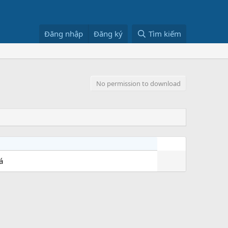
Đăng nhập
Đăng ký
Tìm kiếm
No permission to download
á